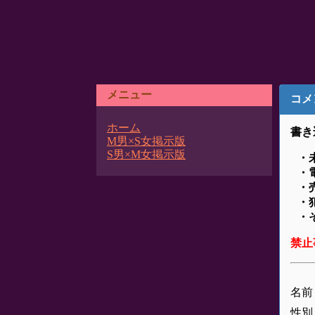
メニュー
コメ
ホーム
書き
M男×S女掲示版
S男×M女掲示版
・
・
・
・
・
禁止
名前
性別