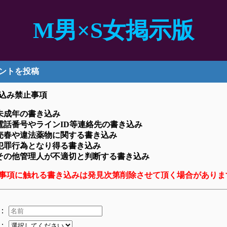
M男×S女掲示版
ントを投稿
込み禁止事項
未成年の書き込み
電話番号やラインID等連絡先の書き込み
売春や違法薬物に関する書き込み
犯罪行為となり得る書き込み
その他管理人が不適切と判断する書き込み
事項に触れる書き込みは発見次第削除させて頂く場合がありま
：
：