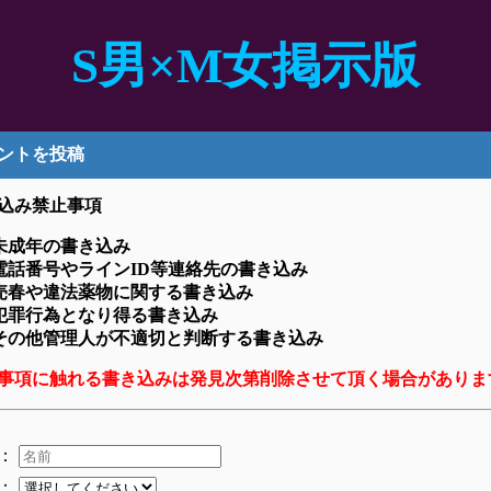
S男×M女掲示版
ントを投稿
込み禁止事項
未成年の書き込み
電話番号やラインID等連絡先の書き込み
売春や違法薬物に関する書き込み
犯罪行為となり得る書き込み
その他管理人が不適切と判断する書き込み
事項に触れる書き込みは発見次第削除させて頂く場合がありま
：
：