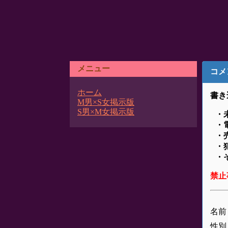
メニュー
コメ
ホーム
書き
M男×S女掲示版
S男×M女掲示版
・
・
・
・
・
禁止
名前
性別